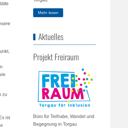
tätte
Mehr lesen
unsere
Aktuelles
unkt,
Projekt Freiraum
in
wie
n zu
Büro für Teilhabe, Wandel und
s ist
Begegnung in Torgau
de