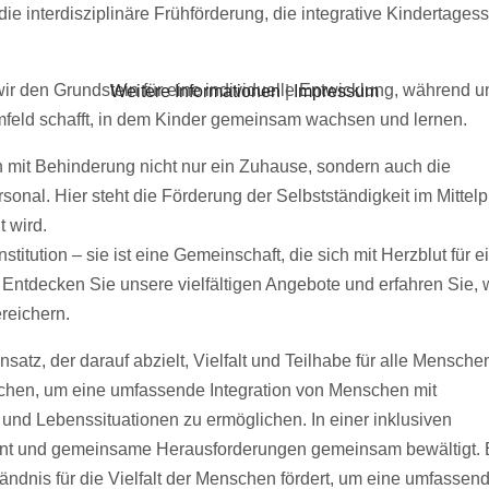
e interdisziplinäre Frühförderung, die integrative Kindertagess
 wir den Grundstein für eine individuelle Entwicklung, während 
Weitere Informationen
|
Impressum
 Umfeld schafft, in dem Kinder gemeinsam wachsen und lernen.
mit Behinderung nicht nur ein Zuhause, sondern auch die
onal. Hier steht die Förderung der Selbstständigkeit im Mittelp
 wird.
stitution – sie ist eine Gemeinschaft, die sich mit Herzblut für e
t. Entdecken Sie unsere vielfältigen Angebote und erfahren Sie, 
reichern.
Ansatz, der darauf abzielt, Vielfalt und Teilhabe für alle Mensche
echen, um eine umfassende Integration von Menschen mit
 und Lebenssituationen zu ermöglichen. In einer inklusiven
tont und gemeinsame Herausforderungen gemeinsam bewältigt. E
ändnis für die Vielfalt der Menschen fördert, um eine umfassen