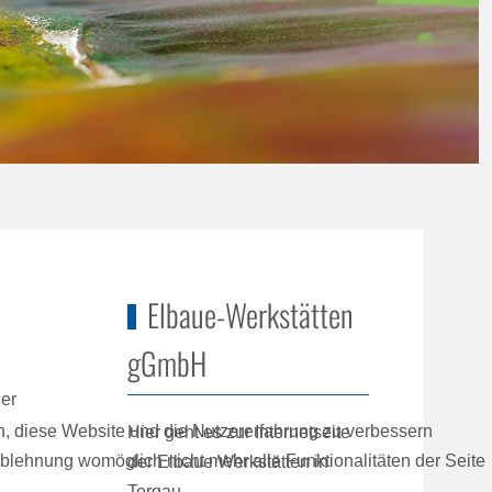
Elbaue-Werkstätten
gGmbH
der
en, diese Website und die Nutzererfahrung zu verbessern
Hier geht es zur Internetseite
Ablehnung womöglich nicht mehr alle Funktionalitäten der Seite
der Elbaue Werkstätten in
Torgau.